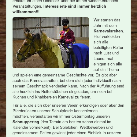
erhaltet ihr einen Überblick über die immer wiederkehrenden
Neuigkeiten
Veranstaltungen.
Interessierte sind immer herzlich
willkommen!!!
Formulare
Wir starten das
Jahr mit dem
Termine
Karnevalsreiten
.
Hier verkleiden
sich alle
beteiligten Reiter
nach Lust und
Laune: mal
einigen sich alle
auf ein Thema
und spielen eine gemeinsame Geschichte vor. Es gibt aber
auch das Karnevalsreiten, bei dem sich jeder individuell nach
seinem Geschmack verkleiden kann. Nach der Aufführung sind
alle herzlich ins Reiterstübchen eingeladen, um noch bei
Kuchen und Knabbereien Karneval zu feiern.
Für alle, die sich über unseren Verein erkundigen oder aber den
Pferderücken unserer Schulpferde kennenlernen
möchten, veranstalten wir immer Ostermontag unseren
Schnuppertag
(den Termin am besten schon einmal im
Kalender vormerken!). Bei Spielchen, Wettbewerben und
gemeinsamem Reiten gewinnt jeder einen Einblick in unseren