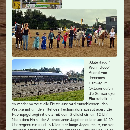
„Gute Jagd!“
Wenn dieser
Ausruf von
Johannes
Hartweg im
Oktober durch
die Schwaneyer
Flur schallt, ist
es wieder so weit: alle Reiter sind wild entschlossen, den
Wettkampf um den Titel des Fuchsmajors auszutragen. Die
Fuchsjagd
beginnt stets mit dem Stelldichein um 12 Uhr.
Nach dem Halali der Altenbekener Jagdhornbläser um 12.30
Uhr beginnt die rund 16 Kilometer lange Jagdstrecke, die von
unserem erfahrenen Jagdreiter Johannes Hartweg und vielen