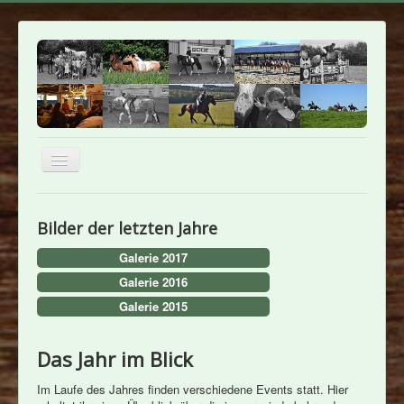
Home
Bilder der letzten Jahre
Über uns
Galerie 2017
Das Team
Galerie 2016
Schulpferde
Galerie 2015
Das Jahr im Blick
Das Jahr im Blick
Reiten lernen
Reitsportanlage
Im Laufe des Jahres finden verschiedene Events statt. Hier