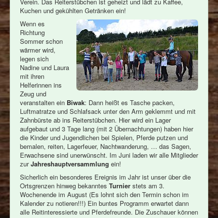
Verein. Das Reiterstübchen ist geheizt und lädt zu Kaffee,
Kuchen und gekühlten Getränken ein!
Wenn es
Richtung
Sommer schon
wärmer wird,
legen sich
Nadine und Laura
mit ihren
Helferinnen ins
Zeug und
veranstalten ein
Biwak
: Dann heißt es Tasche packen,
Luftmatratze und Schlafsack unter den Arm geklemmt und mit
Zahnbürste ab ins Reiterstübchen. Hier wird ein Lager
aufgebaut und 3 Tage lang (mit 2 Übernachtungen) haben hier
die Kinder und Jugendlichen bei Spielen, Pferde putzen und
bemalen, reiten, Lagerfeuer, Nachtwanderung, … das Sagen,
Erwachsene sind unerwünscht. Im Juni laden wir alle Mitglieder
zur
Jahreshauptversammlung
ein!
Sicherlich ein besonderes Ereignis im Jahr ist unser über die
Ortsgrenzen hinweg bekanntes
Turnier
stets am 3.
Wochenende im August (Es lohnt sich den Termin schon im
Kalender zu notieren!!!) Ein buntes Programm erwartet dann
alle Reitinteressierte und Pferdefreunde. Die Zuschauer können